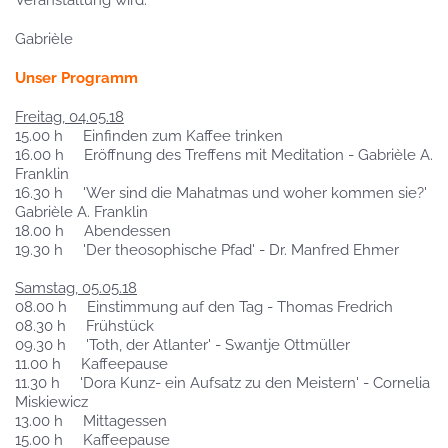
Veranstaltung wird.
Gabrièle
Unser Programm
Freitag, 04.05.18
15.00 h Einfinden zum Kaffee trinken
16.00 h Eröffnung des Treffens mit Meditation - Gabrièle A.
Franklin
16.30 h 'Wer sind die Mahatmas und woher kommen sie?'
Gabrièle A. Franklin
18.00 h Abendessen
19.30 h 'Der theosophische Pfad' - Dr. Manfred Ehmer
Samstag, 05.05.18
08.00 h Einstimmung auf den Tag - Thomas Fredrich
08.30 h Frühstück
09.30 h 'Toth, der Atlanter' - Swantje Ottmüller
11.00 h Kaffeepause
11.30 h 'Dora Kunz- ein Aufsatz zu den Meistern' - Cornelia
Miskiewicz
13.00 h Mittagessen
15.00 h Kaffeepause