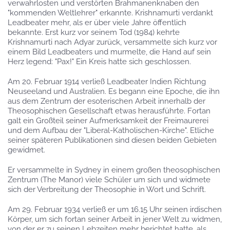
verwahrlosten und verstörten Brahmanenknaben den
"kommenden Weltlehrer" erkannte. Krishnamurti verdankt
Leadbeater mehr, als er über viele Jahre öffentlich
bekannte. Erst kurz vor seinem Tod (1984) kehrte
Krishnamurti nach Adyar zurück, versammelte sich kurz vor
einem Bild Leadbeaters und murmelte, die Hand auf sein
Herz legend: "Pax!" Ein Kreis hatte sich geschlossen.
Am 20. Februar 1914 verließ Leadbeater Indien Richtung
Neuseeland und Australien. Es begann eine Epoche, die ihn
aus dem Zentrum der esoterischen Arbeit innerhalb der
Theosophischen Gesellschaft etwas herausführte. Fortan
galt ein Großteil seiner Aufmerksamkeit der Freimaurerei
und dem Aufbau der "Liberal-Katholischen-Kirche". Etliche
seiner späteren Publikationen sind diesen beiden Gebieten
gewidmet.
Er versammelte in Sydney in einem großen theosophischen
Zentrum (The Manor) viele Schüler um sich und widmete
sich der Verbreitung der Theosophie in Wort und Schrift.
Am 29. Februar 1934 verließ er um 16.15 Uhr seinen irdischen
Körper, um sich fortan seiner Arbeit in jener Welt zu widmen,
von der er zu seinen Lebzeiten mehr berichtet hatte, als