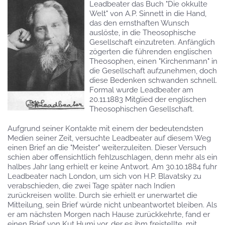
Leadbeater das Buch "Die okkulte
Welt" von A.P. Sinnett in die Hand,
das den ernsthaften Wunsch
auslöste, in die Theosophische
Gesellschaft einzutreten. Anfänglich
zögerten die führenden englischen
Theosophen, einen "Kirchenmann" in
die Gesellschaft aufzunehmen, doch
diese Bedenken schwanden schnell.
Formal wurde Leadbeater am
20.11.1883 Mitglied der englischen
Theosophischen Gesellschaft.
Aufgrund seiner Kontakte mit einem der bedeutendsten
Medien seiner Zeit, versuchte Leadbeater auf diesem Weg
einen Brief an die "Meister" weiterzuleiten. Dieser Versuch
schien aber offensichtlich fehlzuschlagen, denn mehr als ein
halbes Jahr lang erhielt er keine Antwort. Am 30.10.1884 fuhr
Leadbeater nach London, um sich von H.P. Blavatsky zu
verabschieden, die zwei Tage später nach Indien
zurückreisen wollte. Durch sie erhielt er unerwartet die
Mitteilung, sein Brief würde nicht unbeantwortet bleiben. Als
er am nächsten Morgen nach Hause zurückkehrte, fand er
einen Brief von Kut Humi vor, der es ihm freistellte, mit