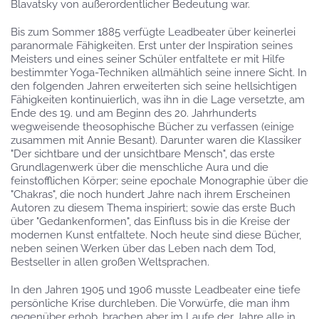
Blavatsky von außerordentlicher Bedeutung war.
Bis zum Sommer 1885 verfügte Leadbeater über keinerlei
paranormale Fähigkeiten. Erst unter der Inspiration seines
Meisters und eines seiner Schüler entfaltete er mit Hilfe
bestimmter Yoga-Techniken allmählich seine innere Sicht. In
den folgenden Jahren erweiterten sich seine hellsichtigen
Fähigkeiten kontinuierlich, was ihn in die Lage versetzte, am
Ende des 19. und am Beginn des 20. Jahrhunderts
wegweisende theosophische Bücher zu verfassen (einige
zusammen mit Annie Besant). Darunter waren die Klassiker
"Der sichtbare und der unsichtbare Mensch", das erste
Grundlagenwerk über die menschliche Aura und die
feinstofflichen Körper; seine epochale Monographie über die
"Chakras", die noch hundert Jahre nach ihrem Erscheinen
Autoren zu diesem Thema inspiriert; sowie das erste Buch
über "Gedankenformen", das Einfluss bis in die Kreise der
modernen Kunst entfaltete. Noch heute sind diese Bücher,
neben seinen Werken über das Leben nach dem Tod,
Bestseller in allen großen Weltsprachen.
In den Jahren 1905 und 1906 musste Leadbeater eine tiefe
persönliche Krise durchleben. Die Vorwürfe, die man ihm
gegenüber erhob, brachen aber im Laufe der Jahre alle in