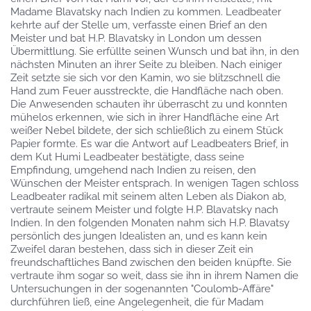
Madame Blavatsky nach Indien zu kommen. Leadbeater
kehrte auf der Stelle um, verfasste einen Brief an den
Meister und bat H.P. Blavatsky in London um dessen
Übermittlung. Sie erfüllte seinen Wunsch und bat ihn, in den
nächsten Minuten an ihrer Seite zu bleiben. Nach einiger
Zeit setzte sie sich vor den Kamin, wo sie blitzschnell die
Hand zum Feuer ausstreckte, die Handfläche nach oben.
Die Anwesenden schauten ihr überrascht zu und konnten
mühelos erkennen, wie sich in ihrer Handfläche eine Art
weißer Nebel bildete, der sich schließlich zu einem Stück
Papier formte. Es war die Antwort auf Leadbeaters Brief, in
dem Kut Humi Leadbeater bestätigte, dass seine
Empfindung, umgehend nach Indien zu reisen, den
Wünschen der Meister entsprach. In wenigen Tagen schloss
Leadbeater radikal mit seinem alten Leben als Diakon ab,
vertraute seinem Meister und folgte H.P. Blavatsky nach
Indien. In den folgenden Monaten nahm sich H.P. Blavatsy
persönlich des jungen Idealisten an, und es kann kein
Zweifel daran bestehen, dass sich in dieser Zeit ein
freundschaftliches Band zwischen den beiden knüpfte. Sie
vertraute ihm sogar so weit, dass sie ihn in ihrem Namen die
Untersuchungen in der sogenannten "Coulomb-Affäre"
durchführen ließ, eine Angelegenheit, die für Madam