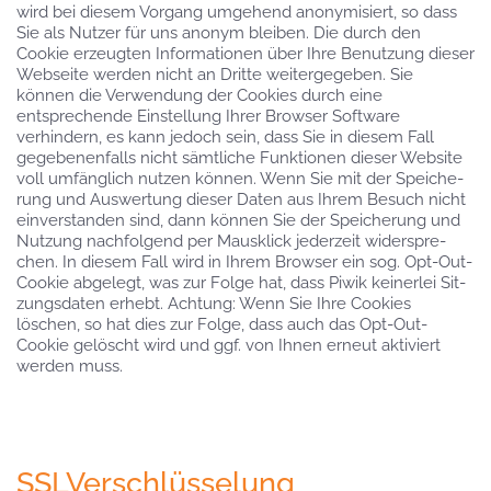
wird bei diesem Vorgang umge­hend anony­mi­siert, so dass
Sie als Nutzer für uns anonym bleiben. Die durch den
Cookie erzeugten Informationen über Ihre Benutzung dieser
Webseite werden nicht an Dritte weitergegeben. Sie
können die Verwendung der Cookies durch eine
entsprechende Einstellung Ihrer Browser Software
verhindern, es kann jedoch sein, dass Sie in diesem Fall
gegebenenfalls nicht sämtliche Funktionen dieser Website
voll umfänglich nutzen können. Wenn Sie mit der Spei­che­
rung und Aus­wer­tung die­ser Daten aus Ihrem Besuch nicht
ein­ver­stan­den sind, dann kön­nen Sie der Spei­che­rung und
Nut­zung nachfolgend per Maus­klick jederzeit wider­spre­
chen. In diesem Fall wird in Ihrem Browser ein sog. Opt-Out-
Cookie abgelegt, was zur Folge hat, dass Piwik kei­ner­lei Sit­
zungs­da­ten erhebt. Achtung: Wenn Sie Ihre Cookies
löschen, so hat dies zur Folge, dass auch das Opt-Out-
Cookie gelöscht wird und ggf. von Ihnen erneut aktiviert
werden muss.
SSLVerschlüsselung