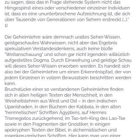
zu sagen, dass das in Frage stehende System nicht das
Hirngespinst eines oder verschiedener einzelner Individuen
ist, dass es eine ununterbrochene Aufzeichnung ist, die sich
über Tausende von Generationen von Sehern erstreckt (…).“
1)
Die Geheimlehre wäre demnach uraltes Seher-Wissen,
geistgeschautes Wahrwissen, nicht aber das Ergebnis
spekulativen Verstandesdenkens, auch keine bloße
"Weltanschauung" und schon gar nicht irgendein willkürlich
aufgestelltes Dogma. Durch Einweihung und geistige Schau
will dieses Seher-Wissen erworben werden. Es handelt sich
also bei der Geheimlehre um einen Erkenntnispfad, der von
jedem Einzelnen in vollem Bewusstsein beschritten werden
kann.
Bruchstücke einer so verstandenen Geheimlehre finden
sich in allen heiligen Texten der Menschheit, in den
Weisheitslehren aus West und Ost – in den indischen
Upanishaden, in den Büchern der Kabbala, in den alten
"herrmetischen" Schriften Ägyptens, auf Hermes
Trismegistos zurückgehend, im Tao-teh-King des Lao-Tse
sowie in den Fragmenten der Gnostiker, in einigen
apokryphen Texten der Bibel, in alchemistischen und
rosenkreuzerischen Schriften. Hier kann man von einer