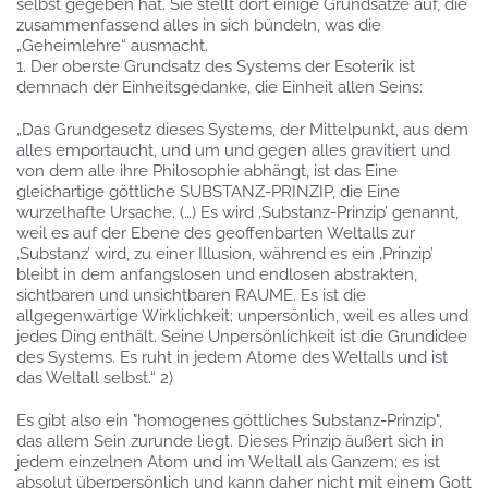
selbst gegeben hat. Sie stellt dort einige Grundsätze auf, die
zusammenfassend alles in sich bündeln, was die
„Geheimlehre“ ausmacht.
1. Der oberste Grundsatz des Systems der Esoterik ist
demnach der Einheitsgedanke, die Einheit allen Seins:
„Das Grundgesetz dieses Systems, der Mittelpunkt, aus dem
alles emportaucht, und um und gegen alles gravitiert und
von dem alle ihre Philosophie abhängt, ist das Eine
gleichartige göttliche SUBSTANZ-PRINZIP, die Eine
wurzelhafte Ursache. (…) Es wird ‚Substanz-Prinzip’ genannt,
weil es auf der Ebene des geoffenbarten Weltalls zur
‚Substanz’ wird, zu einer Illusion, während es ein ‚Prinzip’
bleibt in dem anfangslosen und endlosen abstrakten,
sichtbaren und unsichtbaren RAUME. Es ist die
allgegenwärtige Wirklichkeit; unpersönlich, weil es alles und
jedes Ding enthält. Seine Unpersönlichkeit ist die Grundidee
des Systems. Es ruht in jedem Atome des Weltalls und ist
das Weltall selbst.“ 2)
Es gibt also ein "homogenes göttliches Substanz-Prinzip",
das allem Sein zurunde liegt. Dieses Prinzip äußert sich in
jedem einzelnen Atom und im Weltall als Ganzem; es ist
absolut überpersönlich und kann daher nicht mit einem Gott