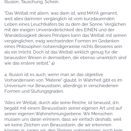
Illusion, Täuschung, Schein.
"Das Weltall mit allem, was darin ist, wird MAYA genannt,
weil alles darinnen vergänglich ist vom kurzdauernden
Leben eines Leuchtkäfers bis zu dem der Sonne. Verglichen
mit der ewigen Unveränderlichkeit des EINEN und der
Wandellosigkeit dieses Prinzipes kann das Weltall mit seinen
vergänglichen, ewig wechselnden Formen im Gedanken
eines Philosophen notwendigerweise nichts Besseres sein
als ein Irrlicht. Doch ist das Weltall wirklich genug für die
bewussten Wesen in demselben, die ebenso unwirklich sind
wie das erstere selbst." 4)
4. Illusion ist es auch, wenn man an das objektive
Vorhandensein von "Materie" glaubt. In Wahrheit gibt es im
Universum nur Bewusstsein, allerdings in verschiedenen
Formen und Stufungsgraden.
"Alles im Weltall, durch alle seine Reiche, ist bewusst, d.h.
begabt mit einem Bewusstsein seiner eigenen Art und auf
seiner eigenen Wahrnehmungsebene. Wir Menschen
müssen uns daran erinnern, dass wir einfach deshalb, weil
wir keine Zeichen von Bewusstsein, die wir erkennen
können in, sagen wir, den Steinen wahrnehmen, noch kein