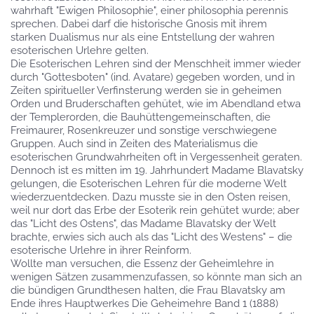
wahrhaft "Ewigen Philosophie", einer philosophia perennis
sprechen. Dabei darf die historische Gnosis mit ihrem
starken Dualismus nur als eine Entstellung der wahren
esoterischen Urlehre gelten.
Die Esoterischen Lehren sind der Menschheit immer wieder
durch "Gottesboten" (ind. Avatare) gegeben worden, und in
Zeiten spiritueller Verfinsterung werden sie in geheimen
Orden und Bruderschaften gehütet, wie im Abendland etwa
der Templerorden, die Bauhüttengemeinschaften, die
Freimaurer, Rosenkreuzer und sonstige verschwiegene
Gruppen. Auch sind in Zeiten des Materialismus die
esoterischen Grundwahrheiten oft in Vergessenheit geraten.
Dennoch ist es mitten im 19. Jahrhundert Madame Blavatsky
gelungen, die Esoterischen Lehren für die moderne Welt
wiederzuentdecken. Dazu musste sie in den Osten reisen,
weil nur dort das Erbe der Esoterik rein gehütet wurde; aber
das "Licht des Ostens", das Madame Blavatsky der Welt
brachte, erwies sich auch als das "Licht des Westens" – die
esoterische Urlehre in ihrer Reinform.
Wollte man versuchen, die Essenz der Geheimlehre in
wenigen Sätzen zusammenzufassen, so könnte man sich an
die bündigen Grundthesen halten, die Frau Blavatsky am
Ende ihres Hauptwerkes Die Geheimehre Band 1 (1888)