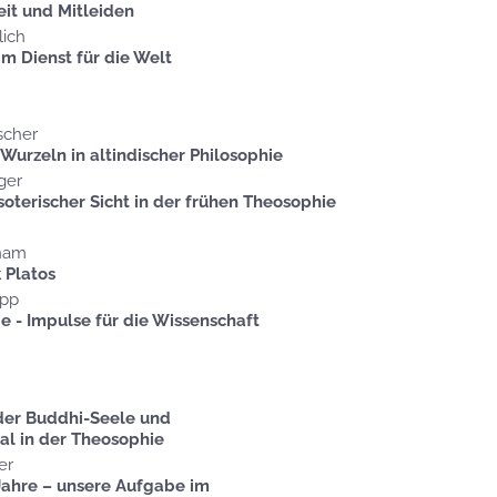
it und Mitleiden
lich
im Dienst für die Welt
ischer
 Wurzeln in altindischer Philosophie
ger
soterischer Sicht in der frühen Theosophie
rham
 Platos
öpp
e - Impulse für die Wissenschaft
 der Buddhi-Seele und
al in der Theosophie
er
Jahre – unsere Aufgabe im