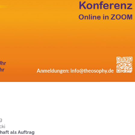
g
cki
haft als Auftrag