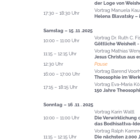
der Loge von Weishe
Vortrag Manuela Kau
17:30 – 18:30 Uhr
Helena Blavatsky – 
Samstag – 15 .11 .2025
Vortrag Dr. Ruth C. F
10:00 – 11:00 Uhr
Göttliche Weisheit -
Vortrag Mathias Wen
11:15 – 12:15 Uhr
Jesus Christus aus e
12:30 Uhr
Pause
Vortrag Barend Voo
16:00 – 17:00 Uhr
Theosophie im Werk
Vortrag Eva-Maria K
17:15 – 18:15 Uhr
150 Jahre Theosophi
Sonntag – 16 .11 . 2025
Vortrag Karin Waltl
10:00 – 11:00 Uhr
Die Verwirklichung
das Bodhisattva-Ide
Vortrag Ralph Kamm
11:15 – 12:15 Uhr
Die nächsten 2.000 