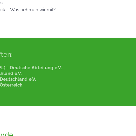
us
ick – Was nehmen wir mit?
ten:
L) - Deutsche Abteilung e.V.
hland e.V.
Deutschland e.V.
Österreich
y.de