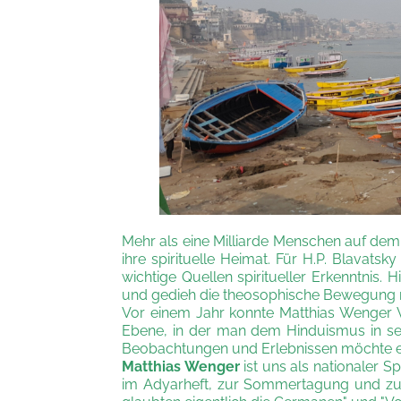
Mehr als eine Milliarde Menschen auf dem 
ihre spirituelle Heimat. Für H.P. Blavat
wichtige Quellen spiritueller Erkenntnis.
und gedieh die theosophische Bewegung m
Vor einem Jahr konnte Matthias Wenger V
Ebene, in der man dem Hinduismus in se
Beobachtungen und Erlebnissen möchte er
Matthias Wenger
ist uns als nationaler S
im Adyarheft, zur Sommertagung und zu d