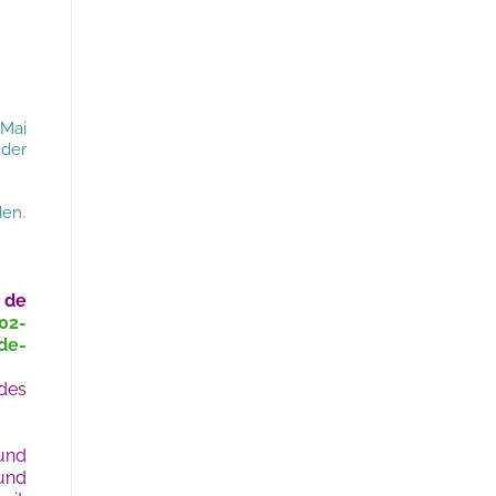
 Mai
der
den.
e
02-
de-
 des
 und
und