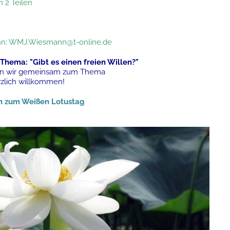
n 2 Teilen
nn:
WMJ.Wiesmann@t-online.de
 Thema: "Gibt es einen freien Willen?"
ren wir gemeinsam zum Thema
zlich willkommen!
ken zum Weißen Lotustag