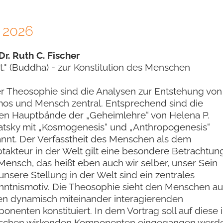
 2026
Dr. Ruth C. Fischer
t." (Buddha) - zur Konstitution des Menschen
er Theosophie sind die Analysen zur Entstehung von
os und Mensch zentral. Entsprechend sind die
en Hauptbände der „Geheimlehre“ von Helena P.
atsky mit „Kosmogenesis“ und „Anthropogenesis“
nnt. Der Verfasstheit des Menschen als dem
takteur in der Welt gilt eine besondere Betrachtun
Mensch, das heißt eben auch wir selber, unser Sein
unsere Stellung in der Welt sind ein zentrales
nntnismotiv. Die Theosophie sieht den Menschen au
en dynamisch miteinander interagierenden
onenten konstituiert. In dem Vortrag soll auf diese 
chen wirkenden Komponenten eingegangen werde