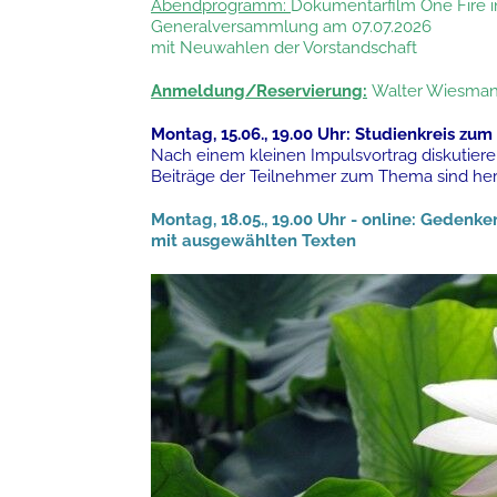
Abendprogramm:
Dokumentarfilm One Fire i
Generalversammlung am 07.07.2026
mit Neuwahlen der Vorstandschaft
Anmeldung/Reservierung:
Walter Wiesma
Montag, 15.06., 19.00 Uhr: Studienkreis zum
Nach einem kleinen Impulsvortrag diskutie
Beiträge der Teilnehmer zum Thema sind her
Montag,
18.05., 19.00 Uhr - online: Geden
mit ausgewählten Texten