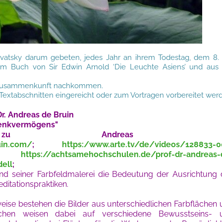
avatsky darum gebeten, jedes Jahr an ihrem Todestag, dem 8.
 Buch von Sir Edwin Arnold ‘Die Leuchte Asiens’ und aus 
er Zusammenkunft nachkommen.
extabschnitten eingereicht oder zum Vortragen vorbereitet wer
 Dr. Andreas de Bruin
Denkvermögens"
ndes zu Andreas d
uin.com/
;
https:/
www.arte.tv/de/videos/128833-0
;
https://achtsamehochschulen.de/prof-dr-andreas-
ell
;
and seiner Farbfeldmalerei die Bedeutung der Ausrichtung
itationspraktiken.
weise bestehen die Bilder aus unterschiedlichen Farbflächen
Flächen weisen dabei auf verschiedene Bewusstseins- 