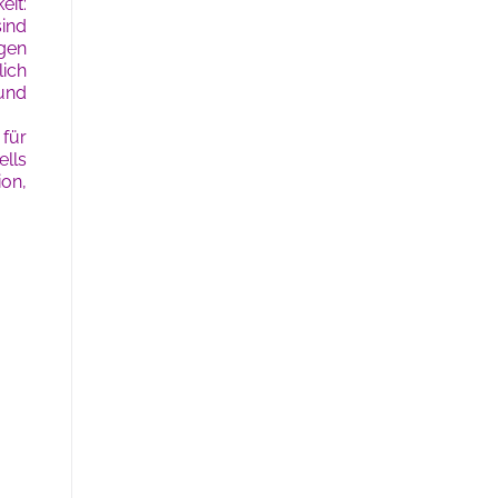
eit:
sind
ngen
lich
 und
für
lls
ion,