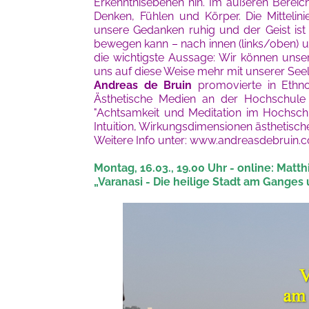
Erkenntnisebenen hin. Im äußeren Bereich 
Denken, Fühlen und Körper. Die Mitteli
unsere Gedanken ruhig und der Geist ist s
bewegen kann – nach innen (links/oben) un
die wichtigste Aussage: Wir können uns
uns auf diese Weise mehr mit unserer See
Andreas de Bruin
promovierte in Ethn
Ästhetische Medien an der Hochschule
"Achtsamkeit und Meditation im Hochschu
Intuition, Wirkungsdimensionen ästheti
Weitere Info unter: www.andreasdebruin.
Montag, 16.03., 19.00 Uhr - online: Matt
„Varanasi - Die heilige Stadt am Ganges 