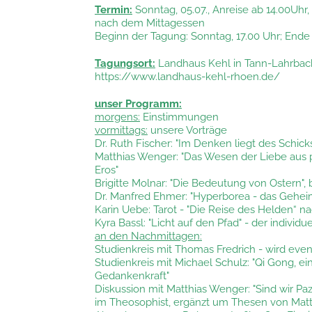
Termin:
Sonntag, 05.07., Anreise ab 14.00Uhr,
nach dem Mittagessen
Beginn der Tagung: Sonntag, 17.00 Uhr; Ende
Tagungsort:
Landhaus Kehl in Tann-Lahrbach/
https://www.landhaus-kehl-rhoen.de/
unser Programm:
morgens:
Einstimmungen
vormittags:
unsere Vorträge
Dr. Ruth Fischer: "Im Denken liegt des Schic
Matthias Wenger: "Das Wesen der Liebe aus p
Eros"
Brigitte Molnar: "Die Bedeutung von Ostern",
Dr. Manfred Ehmer: "Hyperborea - das Gehei
Karin Uebe: Tarot - "Die Reise des Helden“ n
Kyra Bassl: "Licht auf den Pfad" - der indi
an den Nachmittagen:
Studienkreis mit Thomas Fredrich - wird even
Studienkreis mit Michael Schulz: "Qi Gong, 
Gedankenkraft"
Diskussion mit Matthias Wenger: "Sind wir Paz
im Theosophist, ergänzt um Thesen von Matt