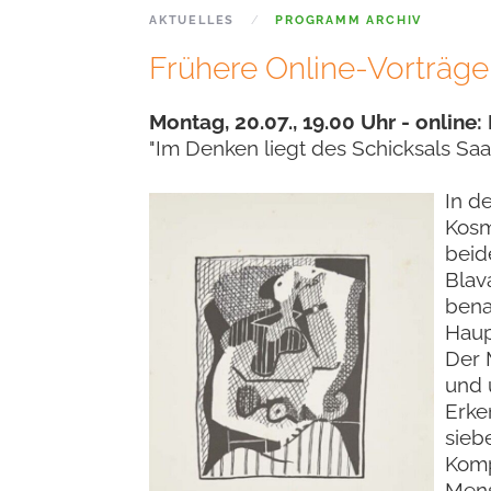
AKTUELLES
PROGRAMM ARCHIV
Frühere Online-Vorträge
Montag, 20.07., 19.00 Uhr - online: 
"Im Denken liegt des Schicksals Saa
In d
Kosm
beid
Blav
bena
Haup
Der 
und 
Erke
sieb
Komp
Mens