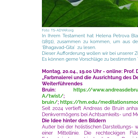
Foto: TS-ADYAR.org
In Ihrem Testament hat Helena Petrova Bl
(1891), zusammen zu kommen, um aus dem
‘Bhagavad-Gita’ zu lesen.
Dieser Aufforderung wollen wir bei unser
Es können gerne Vorschläge zu bestimmten T
Montag, 20.04., 19.00 Uhr - online: Prof.
„Farbmalerei und die Ausrichtung des 
Weiterführe
Bruin:
https://www.andreasdebr
A/twist/
bruin/
;
https://hm.edu/meditationsmod
Seit 2024 vertieft Andreas de Bruin anh
Denkvermögens bei Achtsamkeits- und Med
Die Idee hinter den Bildern
Außer bei der holistischen Darstellungs- 
einer Mittellinie. Die rechteckigen 