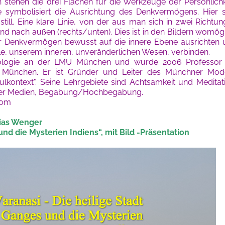
stehen die drei Flächen für die Werkzeuge der Persönlichk
nie symbolisiert die Ausrichtung des Denkvermögens. Hier 
till. Eine klare Linie, von der aus man sich in zwei Richtu
d nach außen (rechts/unten). Dies ist in den Bildern womög
er Denkvermögen bewusst auf die innere Ebene ausrichten
le, unserem inneren, unveränderlichen Wesen, verbinden.
ologie an der LMU München und wurde 2006 Professor 
 München. Er ist Gründer und Leiter des Münchner Mode
lkontext". Seine Lehrgebiete sind Achtsamkeit und Meditat
scher Medien, Begabung/Hochbegabung.
com
hias Wenger
und die Mysterien Indiens“, mit Bild -Präsentation