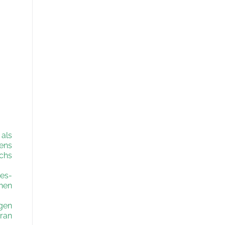
 als
iens
uchs
ges-
nen
ägen
oran