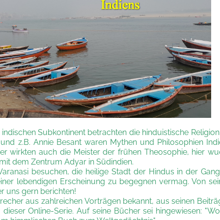
indischen Subkontinent betrachten die hinduistische Religion
sky und z.B. Annie Besant waren Mythen und Philosophien Ind
 Hier wirkten auch die Meister der frühen Theosophie, hier w
it dem Zentrum Adyar in Südindien.
aranasi besuchen, die heilige Stadt der Hindus in der Gan
iner lebendigen Erscheinung zu begegnen vermag. Von sei
 uns gern berichten!
precher aus zahlreichen Vorträgen bekannt,
aus seinen Beitr
ieser Online-Serie. Auf seine Bücher sei hingewiesen: "W