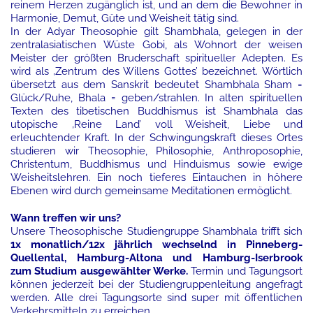
reinem Herzen zugänglich ist, und an dem die Bewohner in
Harmonie, Demut, Güte und Weisheit tätig sind.
In der Adyar Theosophie gilt Shambhala, gelegen in der
zentralasiatischen Wüste Gobi, als Wohnort der weisen
Meister der größten Bruderschaft spiritueller Adepten. Es
wird als ‚Zentrum des Willens Gottes’ bezeichnet. Wörtlich
übersetzt aus dem Sanskrit bedeutet Shambhala Sham =
Glück/Ruhe, Bhala = geben/strahlen. In alten spirituellen
Texten des tibetischen Buddhismus ist Shambhala das
utopische ‚Reine Land’ voll Weisheit, Liebe und
erleuchtender Kraft. In der Schwingungskraft dieses Ortes
studieren wir Theosophie, Philosophie, Anthroposophie,
Christentum, Buddhismus und Hinduismus sowie ewige
Weisheitslehren. Ein noch tieferes Eintauchen in höhere
Ebenen wird durch gemeinsame Meditationen ermöglicht.
Wann treffen wir uns?
Unsere Theosophische Studiengruppe Shambhala trifft sich
1x monatlich/12x jährlich wechselnd in Pinneberg-
Quellental, Hamburg-Altona und Hamburg-Iserbrook
zum Studium ausgewählter Werke.
Termin und Tagungsort
können jederzeit bei der Studiengruppenleitung angefragt
werden. Alle drei Tagungsorte sind super mit öffentlichen
Verkehrsmitteln zu erreichen.