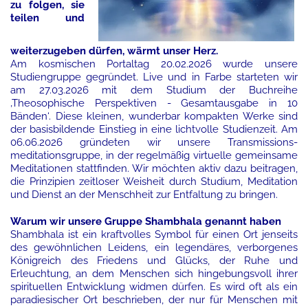
zu folgen, sie
teilen und
weiterzugeben dürfen, wärmt unser Herz.
Am kosmischen Portaltag 20.02.2026 wurde unsere
Studiengruppe gegründet. Live und in Farbe starteten wir
am 27.03.2026 mit dem Studium der Buchreihe
‚Theosophische Perspektiven - Gesamtausgabe in 10
Bänden‘. Diese kleinen, wunderbar kompakten Werke sind
der basisbildende Einstieg in eine lichtvolle Studienzeit. Am
06.06.2026 gründeten wir unsere Transmissions-
meditationsgruppe, in der regelmäßig virtuelle gemeinsame
Meditationen stattfinden. Wir möchten aktiv dazu beitragen,
die Prinzipien zeitloser Weisheit durch Studium, Meditation
und Dienst an der Menschheit zur Entfaltung zu bringen.
Warum wir unsere Gruppe Shambhala genannt haben
Shambhala ist ein kraftvolles Symbol für einen Ort jenseits
des gewöhnlichen Leidens, ein legendäres, verborgenes
Königreich des Friedens und Glücks, der Ruhe und
Erleuchtung, an dem Menschen sich hingebungsvoll ihrer
spirituellen Entwicklung widmen dürfen. Es wird oft als ein
paradiesischer Ort beschrieben, der nur für Menschen mit