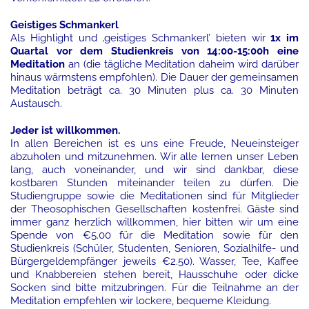
Geistiges Schmankerl
Als Highlight und ‚geistiges Schmankerl’ bieten wir
1x im
Quartal vor dem Studienkreis von 14:00-15:00h eine
Meditation
an (die tägliche Meditation daheim wird darüber
hinaus wärmstens empfohlen). Die Dauer der gemeinsamen
Meditation beträgt ca. 30 Minuten plus ca. 30 Minuten
Austausch.
Jeder ist willkommen.
In allen Bereichen ist es uns eine Freude, Neueinsteiger
abzuholen und mitzunehmen. Wir alle lernen unser Leben
lang, auch voneinander, und wir sind dankbar, diese
kostbaren Stunden miteinander teilen zu dürfen. Die
Studiengruppe sowie die Meditationen sind für Mitglieder
der Theosophischen Gesellschaften kostenfrei. Gäste sind
immer ganz herzlich willkommen, hier bitten wir um eine
Spende von €5.00 für die Meditation sowie für den
Studienkreis (Schüler, Studenten, Senioren, Sozialhilfe- und
Bürgergeldempfänger jeweils €2.50). Wasser, Tee, Kaffee
und Knabbereien stehen bereit, Hausschuhe oder dicke
Socken sind bitte mitzubringen. Für die Teilnahme an der
Meditation empfehlen wir lockere, bequeme Kleidung.